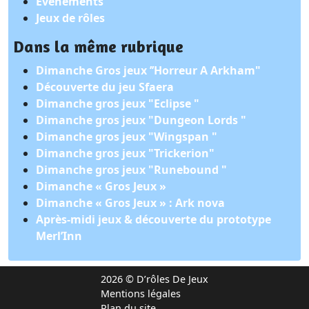
Événements
Jeux de rôles
Dans la même rubrique
Dimanche Gros jeux ’’Horreur A Arkham"
Découverte du jeu Sfaera
Dimanche gros jeux "Eclipse "
Dimanche gros jeux "Dungeon Lords "
Dimanche gros jeux "Wingspan "
Dimanche gros jeux "Trickerion"
Dimanche gros jeux "Runebound "
Dimanche « Gros Jeux »
Dimanche « Gros Jeux » : Ark nova
Après-midi jeux & découverte du prototype
Merl’Inn
2026 © D’rôles De Jeux
Mentions légales
Plan du site