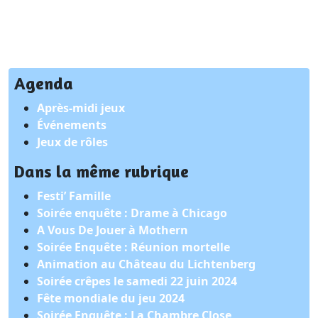
Agenda
Après-midi jeux
Événements
Jeux de rôles
Dans la même rubrique
Festi’ Famille
Soirée enquête : Drame à Chicago
A Vous De Jouer à Mothern
Soirée Enquête : Réunion mortelle
Animation au Château du Lichtenberg
Soirée crêpes le samedi 22 juin 2024
Fête mondiale du jeu 2024
Soirée Enquête : La Chambre Close