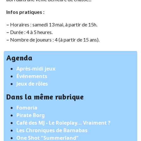
Infos pratiques :
–
Horaires : samedi 13 mai, à partir de 15h.
–
Durée : 4 à 5 heures.
–
Nombre de joueurs : 4 (à partir de 15 ans).
Agenda
Après-midi jeux
Événements
Jeux de rôles
Dans la même rubrique
Fomoria
Pirate Borg
Café des MJ - Le Roleplay... Vraiment ?
Les Chroniques de Barnabas
One Shot "Summerland"