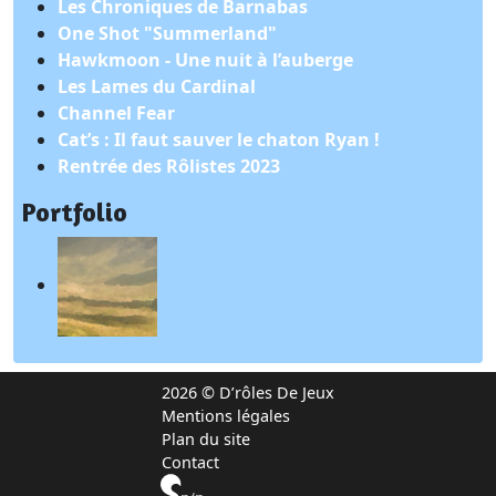
Les Chroniques de Barnabas
One Shot "Summerland"
Hawkmoon - Une nuit à l’auberge
Les Lames du Cardinal
Channel Fear
Cat’s : Il faut sauver le chaton Ryan !
Rentrée des Rôlistes 2023
Portfolio
2026 © D’rôles De Jeux
Mentions légales
Plan du site
Contact