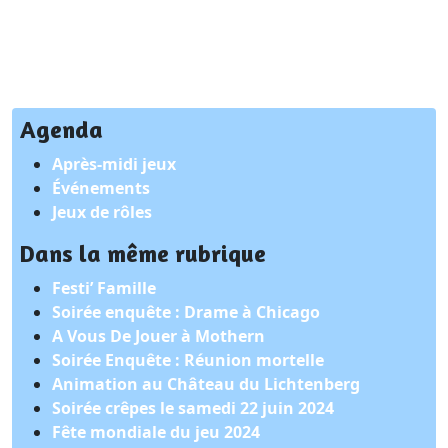
Agenda
Après-midi jeux
Événements
Jeux de rôles
Dans la même rubrique
Festi’ Famille
Soirée enquête : Drame à Chicago
A Vous De Jouer à Mothern
Soirée Enquête : Réunion mortelle
Animation au Château du Lichtenberg
Soirée crêpes le samedi 22 juin 2024
Fête mondiale du jeu 2024